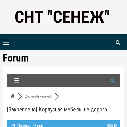
Skip
СНТ "СЕНЕЖ"
to
content
Primary
Menu
Forum
Доска объявлений
[Закреплено]
Корпусная мебель, не дорого.
Последний пост
RSS